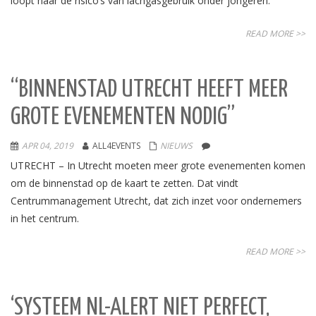
loopt naar de risico’s van lachgasgebruik onder jongeren.
READ MORE >>
“BINNENSTAD UTRECHT HEEFT MEER
GROTE EVENEMENTEN NODIG”
APR 04, 2019
ALL4EVENTS
NIEUWS
UTRECHT – In Utrecht moeten meer grote evenementen komen
om de binnenstad op de kaart te zetten. Dat vindt
Centrummanagement Utrecht, dat zich inzet voor ondernemers
in het centrum.
READ MORE >>
‘SYSTEEM NL-ALERT NIET PERFECT,