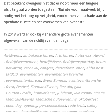
Dat betekent overigens niet dat er nooit meer een langere
afsluiting zal worden toegestaan. ‘Ruimte voor maatwerk blijft
nodig met het oog op veiligheid, voorkomen van schade aan de
openbare ruimte en het voorkomen van overlast.’
In 2018 werd er ook bij vier andere grote evenementen
afgeweken van de richtlijn van tien dagen.
All4Events
ambulance huren
Arts huren
Autocross
Award
Bedrijfsevenement
bedrijfsfeest
Bedrijvensportdag
beurs
bewaking
carnaval
congres
dancefeest
ehbo
ehbo post
EHBOD
evenementen
evenementen branche
evenementenbureau
Event Summit
eventeventbranche
feest
Festival
Fireman4Events
first aid
gala
Gouden Giraffe
hulpverlener
Jubileum
live communicatie
Medicals4Events
Medische hulpverlening
oktoberfest
open dag
opening
personeelsfeest
rode kruis
safety
security
Security4Events
sportevenement
tentfeest