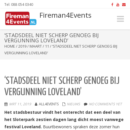
Tel: 088 054 0340
Fireman4Events
Toggle
naviga
‘STADSDEEL NIET SCHERP GENOEG BIJ
VERGUNNING LOVELAND’
HOME
/
2019
/
MAART
/
11
/
‘STADSDEEL NIET SCHERP GENOEG BIJ
VERGUNNING LOVELAND’
‘STADSDEEL NIET SCHERP GENOEG BIJ
VERGUNNING LOVELAND’
MRT 11, 2019
ALL4EVENTS
NIEUWS
NO COMMENTS YET
Het stadsbestuur vindt het onterecht dat een deel van
het Sloterpark zestien dagen lang dicht moest vanwege
festival Loveland.
Buurtbewoners spraken deze zomer hun