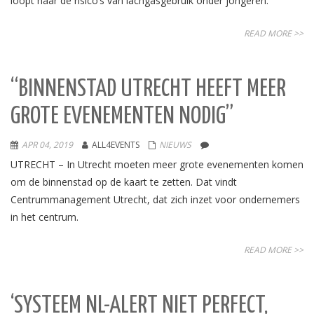
loopt naar de risico’s van lachgasgebruik onder jongeren.
READ MORE >>
“BINNENSTAD UTRECHT HEEFT MEER
GROTE EVENEMENTEN NODIG”
APR 04, 2019
ALL4EVENTS
NIEUWS
UTRECHT – In Utrecht moeten meer grote evenementen komen
om de binnenstad op de kaart te zetten. Dat vindt
Centrummanagement Utrecht, dat zich inzet voor ondernemers
in het centrum.
READ MORE >>
‘SYSTEEM NL-ALERT NIET PERFECT,