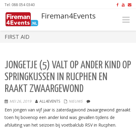
Tel: 088 054 0340
Fireman4Events
Toggle
naviga
FIRST AID
JONGETJE (5) VALT OP ANDER KIND OP
SPRINGKUSSEN IN RUCPHEN EN
RAAKT ZWAARGEWOND
MEI 26, 2019
ALL4EVENTS
NIEUWS
Een jongen van vijf jaar is zaterdagavond zwaargewond geraakt
toen hij bovenop een ander kind was gevallen tijdens de
afsluiting van het seizoen bij voetbalclub RSV in Rucphen.