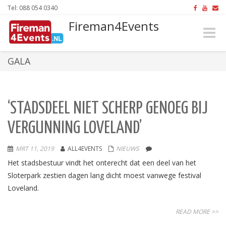
Tel: 088 054 0340
Fireman4Events
Toggle
naviga
GALA
‘STADSDEEL NIET SCHERP GENOEG BIJ
VERGUNNING LOVELAND’
MRT 11, 2019
ALL4EVENTS
NIEUWS
Het stadsbestuur vindt het onterecht dat een deel van het
Sloterpark zestien dagen lang dicht moest vanwege festival
Loveland.
READ MORE >>