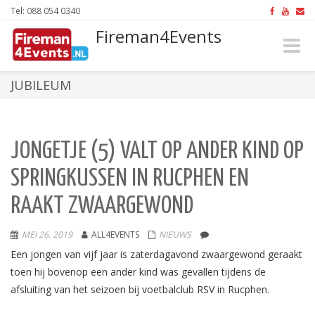
Tel: 088 054 0340
Fireman4Events
Toggle
naviga
JUBILEUM
JONGETJE (5) VALT OP ANDER KIND OP
SPRINGKUSSEN IN RUCPHEN EN
RAAKT ZWAARGEWOND
MEI 26, 2019
ALL4EVENTS
NIEUWS
Een jongen van vijf jaar is zaterdagavond zwaargewond geraakt
toen hij bovenop een ander kind was gevallen tijdens de
afsluiting van het seizoen bij voetbalclub RSV in Rucphen.