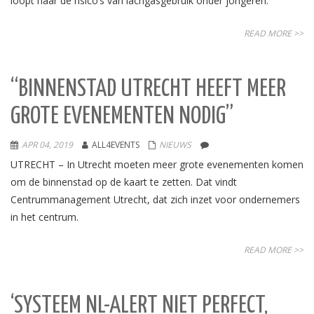
loopt naar de risico’s van lachgasgebruik onder jongeren.
READ MORE >>
“BINNENSTAD UTRECHT HEEFT MEER
GROTE EVENEMENTEN NODIG”
APR 04, 2019
ALL4EVENTS
NIEUWS
UTRECHT – In Utrecht moeten meer grote evenementen komen
om de binnenstad op de kaart te zetten. Dat vindt
Centrummanagement Utrecht, dat zich inzet voor ondernemers
in het centrum.
READ MORE >>
‘SYSTEEM NL-ALERT NIET PERFECT,