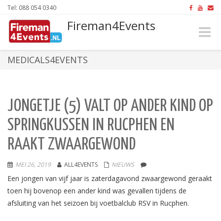
Tel: 088 054 0340
Fireman4Events
Toggle
naviga
MEDICALS4EVENTS
JONGETJE (5) VALT OP ANDER KIND OP
SPRINGKUSSEN IN RUCPHEN EN
RAAKT ZWAARGEWOND
MEI 26, 2019
ALL4EVENTS
NIEUWS
Een jongen van vijf jaar is zaterdagavond zwaargewond geraakt
toen hij bovenop een ander kind was gevallen tijdens de
afsluiting van het seizoen bij voetbalclub RSV in Rucphen.