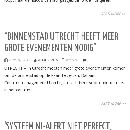
loopt naar de risico’s van lachgasgebruik onder jongeren.
READ MORE >>
“BINNENSTAD UTRECHT HEEFT MEER
GROTE EVENEMENTEN NODIG”
APR 04, 2019
ALL4EVENTS
NIEUWS
UTRECHT – In Utrecht moeten meer grote evenementen komen
om de binnenstad op de kaart te zetten. Dat vindt
Centrummanagement Utrecht, dat zich inzet voor ondernemers
in het centrum.
READ MORE >>
‘SYSTEEM NL-ALERT NIET PERFECT,