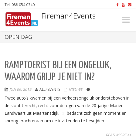
Tel: 088 054 0340
Fireman4Events
Toggle
naviga
OPEN DAG
RAMPTOERIST BIJ EEN ONGELUK,
WAAROM GRIJP JE NIET IN?
JUN 09, 2019
ALL4EVENTS
NIEUWS
Twee auto’s kwamen bij een verkeersongeluk ondersteboven in
de sloot terecht, recht voor de ogen van de 20-jarige Marien
Landwaart uit Maartensdijk. Hij bedacht zich geen moment en
sprong erachteraan om de inzittenden te bevrijden.
READ MORE >>