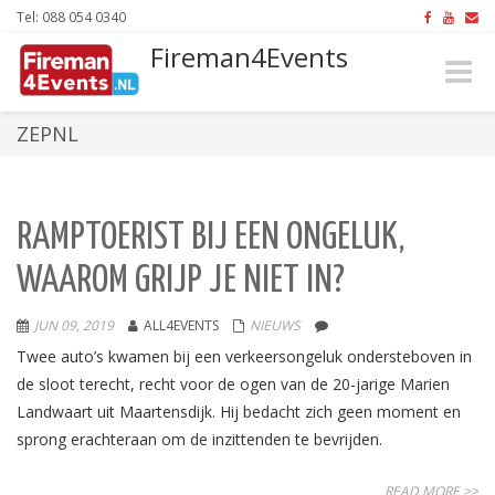
Tel: 088 054 0340
Fireman4Events
Toggle
naviga
ZEPNL
RAMPTOERIST BIJ EEN ONGELUK,
WAAROM GRIJP JE NIET IN?
JUN 09, 2019
ALL4EVENTS
NIEUWS
Twee auto’s kwamen bij een verkeersongeluk ondersteboven in
de sloot terecht, recht voor de ogen van de 20-jarige Marien
Landwaart uit Maartensdijk. Hij bedacht zich geen moment en
sprong erachteraan om de inzittenden te bevrijden.
READ MORE >>